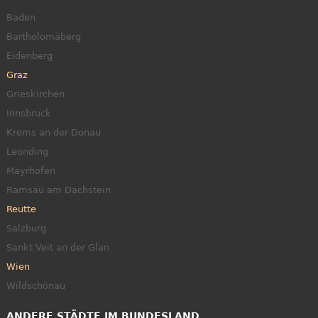
Baden
Bartholomäberg
Eidenberg
Graz
Grieskirchen
Innsbruck
Krems an der Donau
Leonding
Mayrhofen
Ramsau am Dachstein
Reutte
Salzburg
Sankt Veit an der Glan
Wien
Wildschönau
ANDERE STÄDTE IM BUNDESLAND