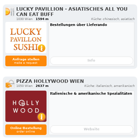
LUCKY PAVILLION - ASIATISCHES ALL YOU
CAN EAT BUFF
1030 Wien
1594 m
Küche: chinesisch, asiatisch
Bestellungen über Lieferando
Anfrage stellen
Info
make a request
PIZZA HOLLYWOOD WIEN
1050 Wien
2637 m
Küche: italienisch, amerikanisch
Italienische & amerikanische Spezialitäten
Online-Bestellung
Website
order online