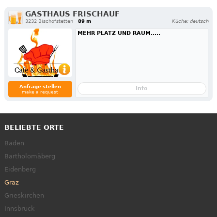
GASTHAUS FRISCHAUF
3232 Bischofstetten
89 m
Küche: deutsch
MEHR PLATZ UND RAUM.....
Anfrage stellen
Info
make a request
BELIEBTE ORTE
Baden
Bartholomäberg
Eidenberg
Graz
Grieskirchen
Innsbruck