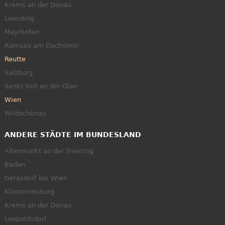
Krems an der Donau
Leonding
Mayrhofen
Ramsau am Dachstein
Reutte
Salzburg
Sankt Veit an der Glan
Wien
Wildschönau
ANDERE STÄDTE IM BUNDESLAND
Altenmarkt an der Triesting
Baden
Gerasdorf bei Wien
Klosterneuburg
Krems an der Donau
Leopoldsdorf