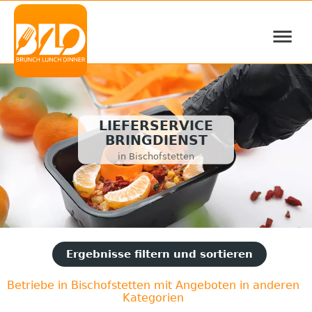
≡
LIEFERSERVICE
BRINGDIENST
in Bischofstetten
Ergebnisse filtern und sortieren
Betriebe in Bischofstetten mit Angeboten in anderen
Kategorien