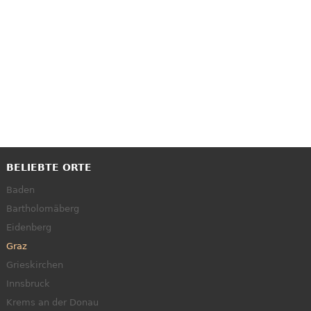
BELIEBTE ORTE
Baden
Bartholomäberg
Eidenberg
Graz
Grieskirchen
Innsbruck
Krems an der Donau