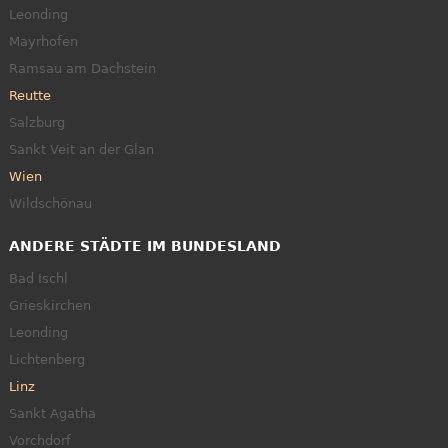
Leonding
Mayrhofen
Ramsau am Dachstein
Reutte
Salzburg
Sankt Veit an der Glan
Wien
Wildschönau
ANDERE STÄDTE IM BUNDESLAND
Bad Ischl
Grieskirchen
Leonding
Lichtenberg
Linz
Sankt Agatha
Vorchdorf